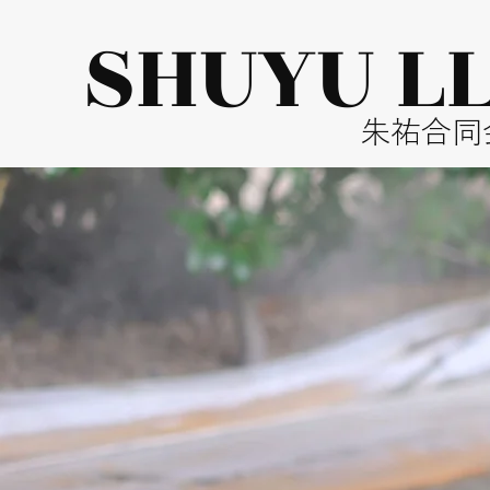
​SHUYU L
​朱祐合