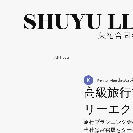
​SHUYU L
​朱祐合
All Posts
Kento Maeda
202
高級旅行
リーエク
旅行プランニング会
当社は富裕層をター